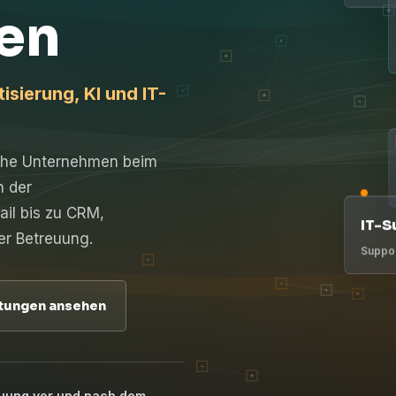
en
sierung, KI und IT-
ische Unternehmen beim
n der
il bis zu CRM,
IT-S
er Betreuung.
Suppor
tungen ansehen
uung vor und nach dem