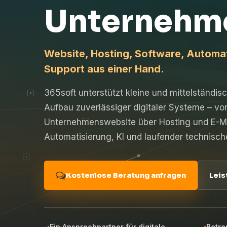
Unternehm
Website, Hosting, Software, Automati
Support aus einer Hand.
365soft unterstützt kleine und mittelständ
Aufbau zuverlässiger digitaler Systeme – vo
Unternehmenswebsite über Hosting und E-Ma
Automatisierung, KI und laufender technisch
Kostenlose Beratung anfragen
Leis
Ein Ansprechpartner für digitale
Betre