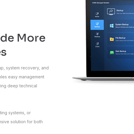
ide More
es
kup, system recovery, and
ables easy management
ring deep technical
ting systems, or
ive solution for both