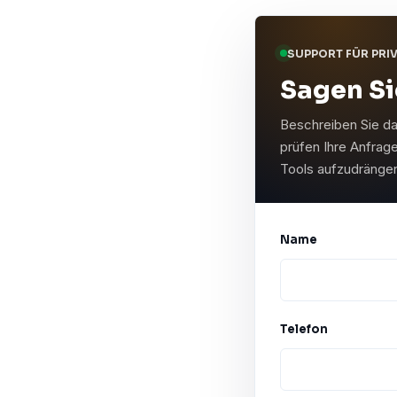
SUPPORT FÜR PRI
Sagen Si
Beschreiben Sie da
prüfen Ihre Anfrag
Tools aufzudränge
Name
Telefon