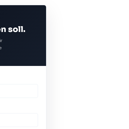
 soll.
ir
e