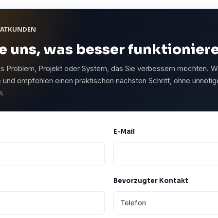
VATKUNDEN
e uns, was besser funktionieren
s Problem, Projekt oder System, das Sie verbessern möchten. W
e und empfehlen einen praktischen nächsten Schritt, ohne unnötig
n.
E-Mail
Bevorzugter Kontakt