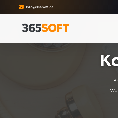
info@365soft.de
Ko
Be
Wor