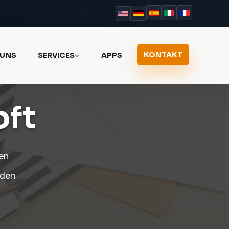
KONTAKT
 UNS
SERVICES
APPS
oft
den
 den