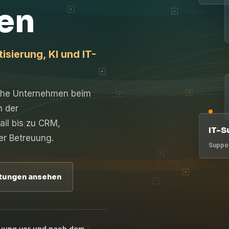
en
sierung, KI und IT-
ische Unternehmen beim
n der
il bis zu CRM,
IT-S
er Betreuung.
Suppor
tungen ansehen
uung vor und nach dem