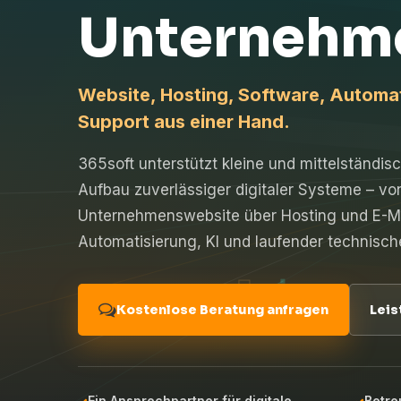
Unternehm
Website, Hosting, Software, Automati
Support aus einer Hand.
365soft unterstützt kleine und mittelständ
Aufbau zuverlässiger digitaler Systeme – vo
Unternehmenswebsite über Hosting und E-Ma
Automatisierung, KI und laufender technisch
Kostenlose Beratung anfragen
Leis
Ein Ansprechpartner für digitale
Betre